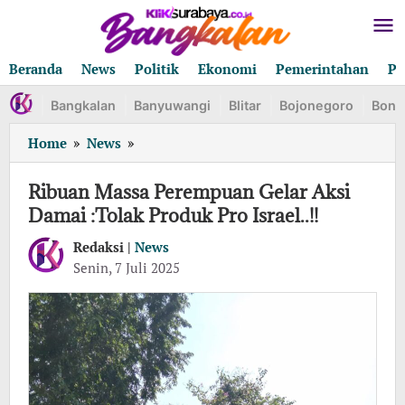
Lewati
ke
konten
Beranda
News
Politik
Ekonomi
Pemerintahan
Pe
Bangkalan
Banyuwangi
Blitar
Bojonegoro
Bond
Ribuan
Home
»
News
»
Massa
Perempuan
Ribuan Massa Perempuan Gelar Aksi
Gelar
Damai :Tolak Produk Pro Israel..!!
Aksi
Damai
Redaksi |
News
:Tolak
oleh
Senin, 7 Juli 2025
Redaksi
Produk
Pro
Israel..!!